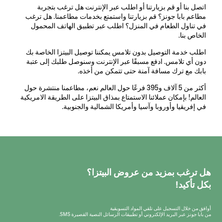
اتصل بنا أو قم بزيارتنا أو اطلب عبر الإنترنت هل ترغب بتجربة
مطاعم بابا جونز؟ قم بزيارتنا واستمتع بخدمات مطاعمنا. هل ترغب
في تناول الطعام في المنزل؟ اطلب عبر تطبيق الهاتف المحمول
الخاص بنا.
اطلب خدمة التوصيل بدون تلامس يمكننا توصيل البيتزا الخاصة بك
دون أي تلامس. ادفع مسبقًا عبر الإنترنت وسنوصل طلبك إلى عتبة
بابك مع ترك مسافة آمنة حتى تتمكن من أخذه.
أكثر من 5 آلاف و395 فرعًا حول العالم نعم، مطاعمنا منتشرة حول
العالم! بإمكان عملائنا الاستمتاع بمذاق البيتزا على الطريقة الامريكية
في إفريقيا وأوروبا وآسيا وأمريكا الشمالية والجنوبية.
هل ترغب بمزيد من عروض البيتزا؟
بكل تأكيد!
أوافق من خلال التسجيل على تلقي المواد التسويقية
من بابا جونز عبر البريد الإلكتروني أو تطبيقات الرسائل النصية القصيرة SMS.