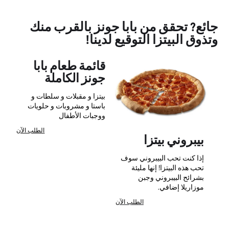
جائع? تحقق من بابا جونز بالقرب منك
وتذوق البيتزا التوقيع لدينا!
قائمة طعام بابا
جونز الكاملة
بيتزا و مقبلات و سلطات و
باستا و مشروبات و حلويات
ووجبات الأطفال
الطلب الآن
بيبروني بيتزا
إذا كنت تحب البيبروني سوف
تحب هذه البيتزا! إنها مليئة
بشرائح البيبروني وجبن
موزاريلا إضافي.
الطلب الآن